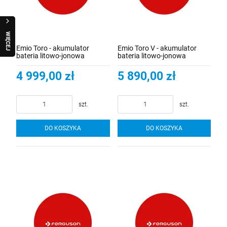
W
I
Ę
C
E
J
R
A
Q
U
O
Emio Toro - akumulator
Emio Toro V - akumulator
bateria litowo-jonowa
bateria litowo-jonowa
4 999,00 zł
5 890,00 zł
szt.
szt.
DO KOSZYKA
DO KOSZYKA