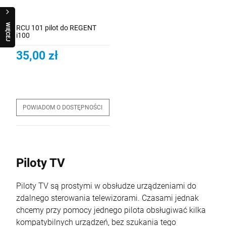
W
I
Ę
C
E
J
R
A
Q
U
O
RCU 101 pilot do REGENT
i100
35,00 zł
POWIADOM O DOSTĘPNOŚCI
Piloty TV
Piloty TV są prostymi w obsłudze urządzeniami do
zdalnego sterowania telewizorami. Czasami jednak
chcemy przy pomocy jednego pilota obsługiwać kilka
kompatybilnych urządzeń, bez szukania tego