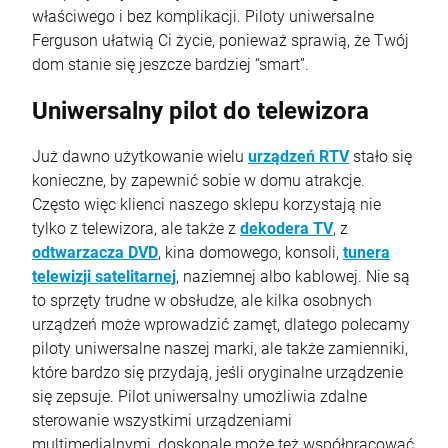
właściwego i bez komplikacji. Piloty uniwersalne
Ferguson ułatwią Ci życie, ponieważ sprawią, że Twój
dom stanie się jeszcze bardziej “smart”.
Uniwersalny pilot do telewizora
Już dawno użytkowanie wielu
urządzeń RTV
stało się
konieczne, by zapewnić sobie w domu atrakcje.
Często więc klienci naszego sklepu korzystają nie
tylko z telewizora, ale także z
dekodera TV
, z
odtwarzacza DVD
, kina domowego, konsoli,
tunera
telewizji satelitarnej
, naziemnej albo kablowej. Nie są
to sprzęty trudne w obsłudze, ale kilka osobnych
urządzeń może wprowadzić zamęt, dlatego polecamy
piloty uniwersalne naszej marki, ale także zamienniki,
które bardzo się przydają, jeśli oryginalne urządzenie
się zepsuje. Pilot uniwersalny umożliwia zdalne
sterowanie wszystkimi urządzeniami
multimedialnymi, doskonale może też współpracować