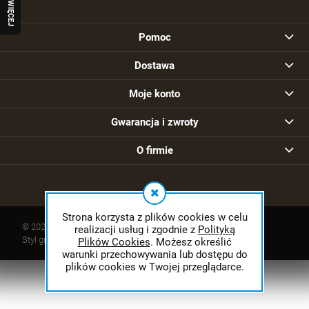
W
I
Ę
C
E
J
R
A
Q
U
O
Pomoc
Dostawa
Moje konto
Gwarancja i zwroty
Czujnik czadu tlenku węgla CO FS2CO-
O firmie
Ferguson Smart Home - inteligentny dom
149,00 zł
Cena regularna:
219,00 zł
Najniższa cena:
219,00 zł
Strona korzysta z plików cookies w celu
© 2026 sklep.ferguson.pl. Wszelkie prawa zastrzeżone.
realizacji usług i zgodnie z
Polityką
Styl graficzny ShopGadget.pl
Sklep internetowy Shoper.pl
Plików Cookies
. Możesz określić
warunki przechowywania lub dostępu do
szt.
plików cookies w Twojej przeglądarce.
DO KOSZYKA