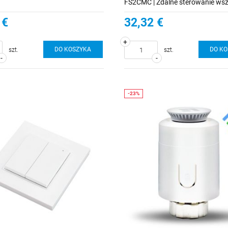
FS2CMC | Zdalne sterowanie wsz
typami zasłon, rolet i żaluzji
 €
32,32 €
+
DO KOSZYKA
DO K
szt.
szt.
-
-