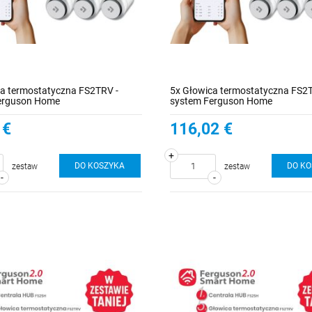
ca termostatyczna FS2TRV -
5x Głowica termostatyczna FS2T
erguson Home
system Ferguson Home
 €
116,02 €
+
DO KOSZYKA
DO K
zestaw
zestaw
-
-