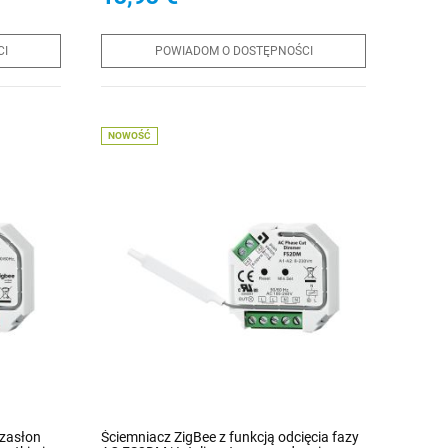
IV
CI
POWIADOM O DOSTĘPNOŚCI
NOWOŚĆ
 zasłon
Ściemniacz ZigBee z funkcją odcięcia fazy