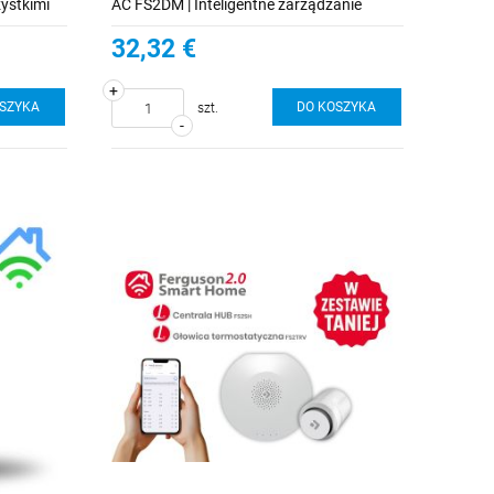
ystkimi
AC FS2DM | Inteligentne zarządzanie
oświetleniem
32,32 €
+
OSZYKA
DO KOSZYKA
szt.
-