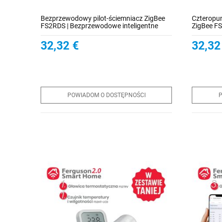
Bezprzewodowy pilot-ściemniacz ZigBee
Czteropu
FS2RDS | Bezprzewodowe inteligentne
ZigBee F
zarządzanie oświetleniem
inteligen
32,32 €
32,32
POWIADOM O DOSTĘPNOŚCI
P