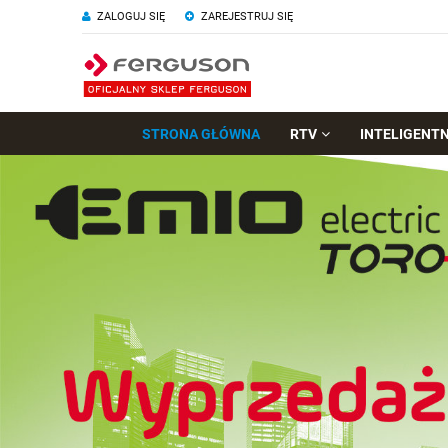
ZALOGUJ SIĘ
ZAREJESTRUJ SIĘ
STRONA GŁÓWNA
RTV
INTELIGENT