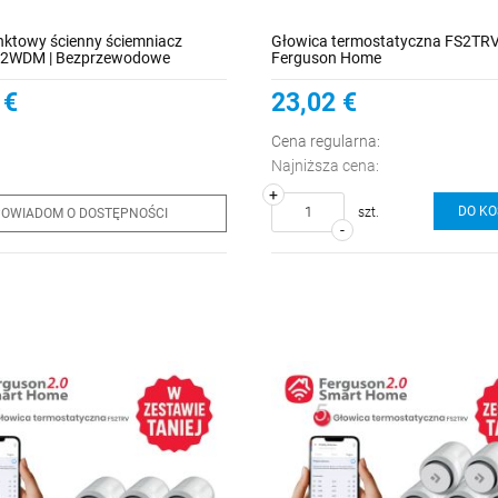
nktowy ścienny ściemniacz
Głowica termostatyczna FS2TRV
S2WDM | Bezprzewodowe
Ferguson Home
tne zarządzanie oświetleniem
 €
23,02 €
Cena regularna:
Najniższa cena:
+
DO K
szt.
OWIADOM O DOSTĘPNOŚCI
-