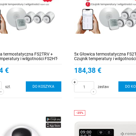
ca termostatyczna FS2TRV +
5x Głowica termostatyczna FS2
emperatury i wilgotności FS2HT-
Czujnik temperatury i wilgotnośc
ntrala Smart Home 2.0 FS2SH
LCD + Centrala Smart Home 2.0
4 €
184,38 €
+
DO KOSZYKA
DO K
szt.
zestaw
-
-