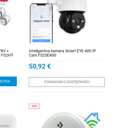
TRV +
Inteligentna kamera Smart EYE 400 IP
i FS2HT-
Cam FS2SE400
 FS2SH
50,92 €
OSZYKA
POWIADOM O DOSTĘPNOŚCI