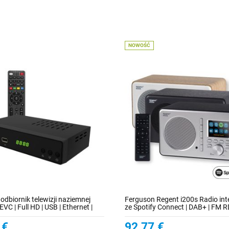
NOWOŚĆ
 odbiornik telewizji naziemnej
Ferguson Regent i200s Radio in
C | Full HD | USB | Ethernet |
ze Spotify Connect | DAB+ | FM R
 internetowe
5.2 | USB | AUX-IN | WiFi 2.4/5GHz
Wyświetlacz kolorowy TFT 2.4" | 
 €
92,77 €