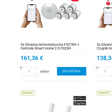
5x Głowica termostatyczna FS2TRV +
3x Głowi
Centrala Smart Home 2.0 FS2SH
Czujnik t
LCD + Ce
161,36 €
138,3
+
+
DO KOSZYKA
zestaw
-
NOWOŚĆ
NOWOŚĆ