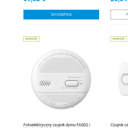
| Korektor EQ | Budzik | Pilot | Sterowanie
przez przeglądarkę
DO KOSZYKA
P
NOWOŚĆ
NOWOŚĆ
Fotoelektryczny czujnik dymu FASD2 |
Czujnik 