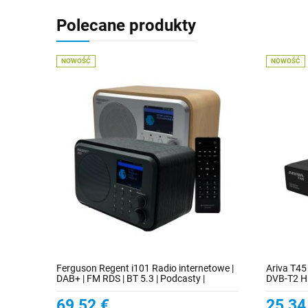
Polecane produkty
NOWOŚĆ
NOWOŚĆ
Ferguson Regent i101 Radio internetowe |
Ariva T45
DAB+ | FM RDS | BT 5.3 | Podcasty |
DVB-T2 HEV
UPnP/DLNA | WiFi 2.4GHz | Akumulator
Aplikacje
2000 mAh | Wyświetlacz kolorowy TFT 2.4"
69,52 €
25,34