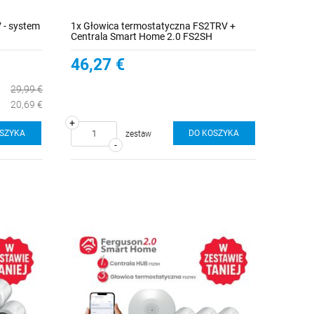
 - system
1x Głowica termostatyczna FS2TRV +
Centrala Smart Home 2.0 FS2SH
46,27 €
29,99 €
20,69 €
+
OSZYKA
DO KOSZYKA
zestaw
-