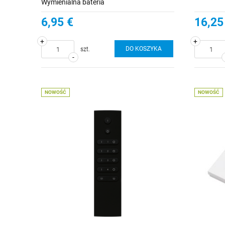
Wymienialna bateria
6,95 €
16,25
+
+
DO KOSZYKA
szt.
-
NOWOŚĆ
NOWOŚĆ