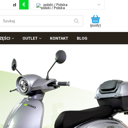
polski / Polska
angielski / Stany Zjednoczone
(pusty)
ZĘŚCI
OUTLET
KONTAKT
BLOG