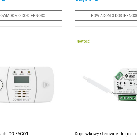
EQ | Budzik | Pilot | Aplikacja OKT
OWIADOM O DOSTĘPNOŚCI
POWIADOM O DOSTĘPNOŚ
NOWOŚĆ
czadu CO FACO1
Dopuszkowy sterownik do rolet i