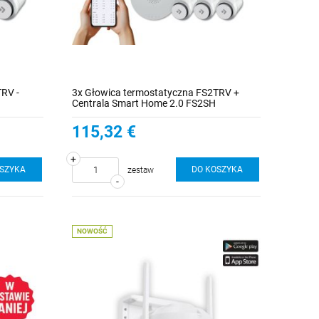
RV -
3x Głowica termostatyczna FS2TRV +
Centrala Smart Home 2.0 FS2SH
115,32 €
+
OSZYKA
DO KOSZYKA
zestaw
-
NOWOŚĆ