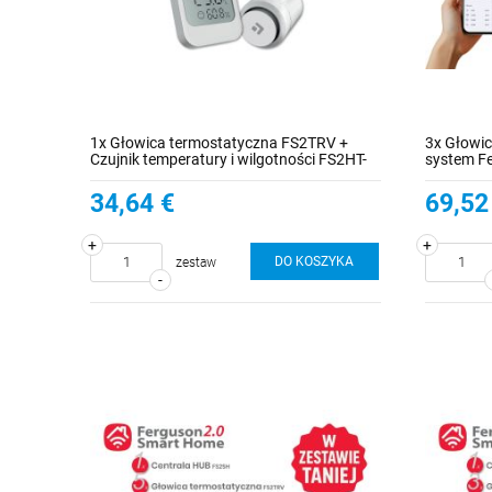
1x Głowica termostatyczna FS2TRV +
3x Głowi
Czujnik temperatury i wilgotności FS2HT-
system F
LCD
34,64 €
69,52
+
+
DO KOSZYKA
zestaw
-