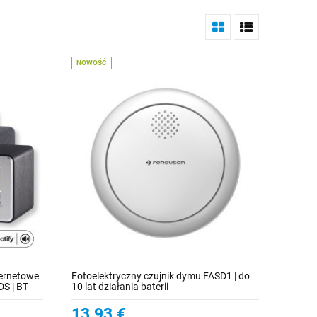
NOWOŚĆ
ternetowe
Fotoelektryczny czujnik dymu FASD1 | do
DS | BT
10 lat działania baterii
 |
Korektor
13,93 €